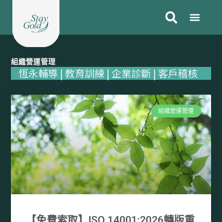
跳
至
主
要
內
組織營運管理
容
恆永輔導 | 教育訓練 | 企業診斷 | 客戶稽核
組織營運管理
【免費索取】ISO 14001:2026轉版重