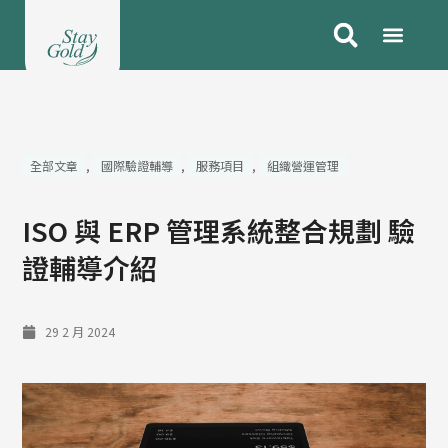
跳
至
主
要
內
容
全部文章
,
國際驗證輔導
,
服務項目
,
組織營運管理
ISO 與 ERP 管理系統整合規劃 驗
證輔導介紹
29 2 月 2024