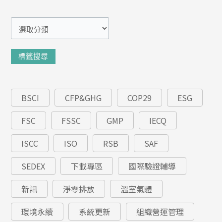
分
類
標籤搜尋
BSCI
CFP&GHG
COP29
ESG
FSC
FSSC
GMP
IECQ
ISCC
ISO
RSB
SAF
SEDEX
下載專區
國際驗證輔導
新訊
淨零排放
溫室氣體
環境永續
系統更新
組織營運管理