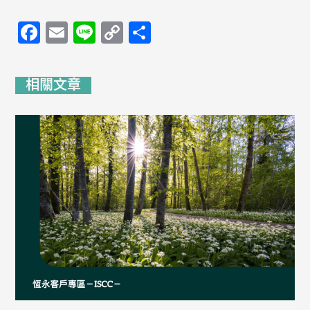
Facebook
Email
Line
Copy
分
Link
享
相關文章