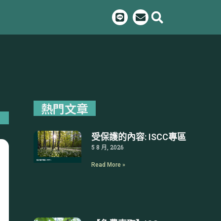
L
E
i
n
n
v
e
e
l
o
p
e
熱門文章
受保護的內容: ISCC專區
5 8 月, 2026
Read More »