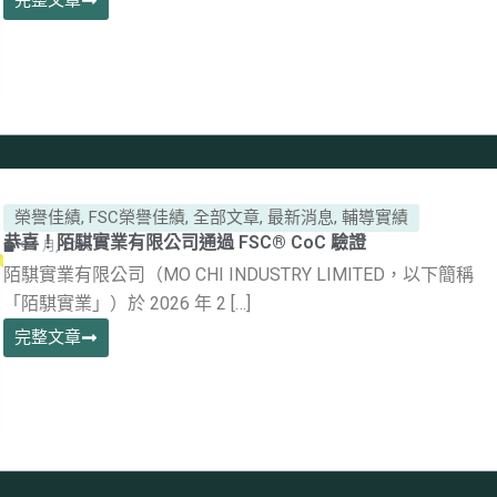
完整文章
榮譽佳績
,
FSC榮譽佳績
,
全部文章
,
最新消息
,
輔導實績
恭喜！陌騏實業有限公司通過 FSC® CoC 驗證
9 7 月, 2026
陌騏實業有限公司（MO CHI INDUSTRY LIMITED，以下簡稱
「陌騏實業」）於 2026 年 2 […]
完整文章