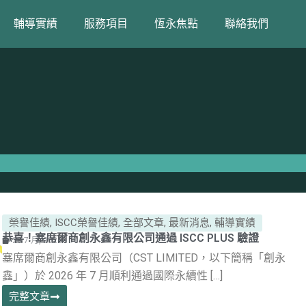
輔導實績
服務項目
恆永焦點
聯絡我們
Page
Page
Page
Page
Page
榮譽佳績
,
ISCC榮譽佳績
,
全部文章
,
最新消息
,
輔導實績
恭喜！塞席爾商創永鑫有限公司通過 ISCC PLUS 驗證
28 7 月, 2026
塞席爾商創永鑫有限公司（CST LIMITED，以下簡稱「創永
鑫」）於 2026 年 7 月順利通過國際永續性 […]
完整文章