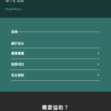
28 7 月, 2026
依企業現況提供相關諮詢與輔導服務，服務內容
Read More »
如下：
首頁
關於恆永
輔導實績
服務項目
延伸閱讀：
恆永焦點
–
組織營運管理
–
已取證客戶榮譽佳績
–
觀點文章
需要協助？