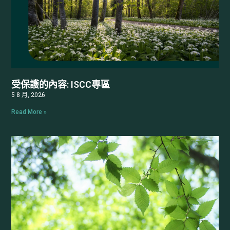
面對新版標準要求，您的企業是否也有以下疑
問？
受保護的內容: ISCC專區
5 8 月, 2026
將對現有環境管理系統帶來哪些影響？
Read More »
現有的環境考量面、法規鑑別及管理措施
是否需要重新檢視？
哪些文件需要調整？哪些既有制度仍可沿
用？
如何兼顧日常營運，同時完成 ISO
14001:2026 轉版準備？
企業應優先從哪些項目開始規劃？