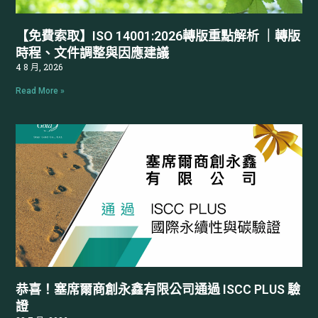
恆永多年來協助不同產業客戶導入及維護 ISO 管
【免費索取】ISO 14001:2026轉版重點解析 ｜轉版
理系統，了解企業在管理上的需求。面對 ISO
時程、文件調整與因應建議
14001:2026 轉版，除了需要理解新版要求，也須
4 8 月, 2026
評估現有環境管理系統是否需要調整，並規劃後
Read More »
續轉版作業。
針對此次 ISO 14001:2026 轉版，恆永也整理了一
份《ISO 14001:2026 轉版重點解析》，協助企業
掌握轉版時程、規劃方向及準備重點，歡迎透過
下列表單索取。
👉
《ISO 14001:2026 轉版重點解析》索取表單
👈
恭喜！塞席爾商創永鑫有限公司通過 ISCC PLUS 驗
證
若貴公司正在規劃 ISO 14001:2026 轉版，恆永可