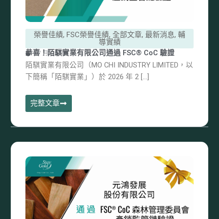
榮譽佳績
,
FSC榮譽佳績
,
全部文章
,
最新消息
,
輔
導實績
恭喜！陌騏實業有限公司通過 FSC® CoC 驗證
9 7 月, 2026
陌騏實業有限公司（MO CHI INDUSTRY LIMITED，以
下簡稱「陌騏實業」）於 2026 年 2 […]
完整文章