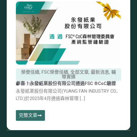
榮譽佳績
,
FSC榮譽佳績
,
全部文章
,
最新消息
,
輔
導實績
恭喜！永發紙業股份有限公司通過FSC ®CoC驗證
7 8 月, 2025
永發紙業股份有限公司(YUANG FAN INDUSTRY CO.,
LTD.)於2025年4月通過森林管理 […]
完整文章