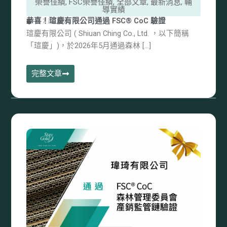
榮譽佳績
,
FSC榮譽佳績
,
全部文章
,
最新消息
,
輔
導實績
恭喜！瑄慶有限公司通過 FSC® CoC 驗證
11 7 月, 2026
瑄慶有限公司 ( Shiuan Ching Co., Ltd. ，以下簡稱
「瑄慶」)，於2026年5月通過森林 […]
完整文章