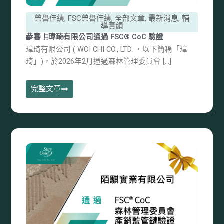
榮譽佳績
,
FSC榮譽佳績
,
全部文章
,
最新消息
,
輔
導實績
恭喜！瑋琦有限公司通過 FSC® CoC 驗證
9 7 月, 2026
瑋琦有限公司 ( WOI CHI CO., LTD. ，以下簡稱「瑋
琦」)，於2026年2月通過森林管理委員會 […]
完整文章