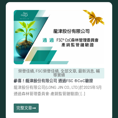
榮譽佳績
,
FSC榮譽佳績
,
全部文章
,
最新消息
,
輔
導實績
恭喜！龍津股份有限公司 通過FSC ®CoC驗證
15 7 月, 2025
龍津股份有限公司(LONG JIN CO., LTD.)於2025年5月
通過森林管理委員會-產銷監管鏈驗證( […]
完整文章