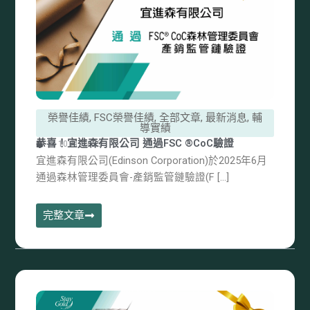
榮譽佳績
,
FSC榮譽佳績
,
全部文章
,
最新消息
,
輔
導實績
恭喜！宜進森有限公司 通過FSC ®CoC驗證
14 10 月, 2025
宜進森有限公司(Edinson Corporation)於2025年6月
通過森林管理委員會-產銷監管鏈驗證(F […]
完整文章