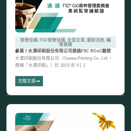
榮譽佳績
,
FSC榮譽佳績
,
全部文章
,
最新消息
,
輔
導實績
恭喜！大澤印刷股份有限公司通過FSC ®CoC驗證
4 12 月, 2025
大澤印刷股份有限公司（Osawa Printing Co., Ltd.，
簡稱「大澤印刷」）於 2025 年 9 […]
完整文章