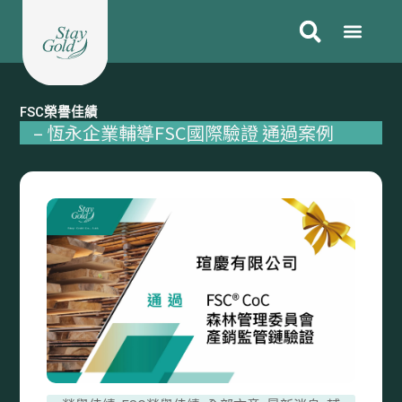
跳
至
主
要
內
FSC榮譽佳績
容
– 恆永企業輔導FSC國際驗證 通過案例
Page
Page