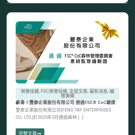
榮譽佳績
,
FSC榮譽佳績
,
全部文章
,
最新消息
,
輔
導實績
恭喜！豐泰企業股份有限公司 通過FSC® CoC驗證
1 7 月, 2025
豐泰企業股份有限公司(FENG TAY ENTERPRISES
CO., LTD.)於2025年5月通過森林 […]
完整文章