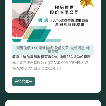
榮譽佳績
,
FSC榮譽佳績
,
全部文章
,
最新消息
,
輔
導實績
恭喜！極品貿易股份有限公司 通過FSC ®CoC驗證
26 8 月, 2025
極品貿易股份有限公司(GRAND COMPREHENSIVE
TRADING CO., LTD.)於2025年 […]
完整文章