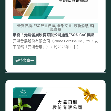
榮譽佳績
,
FSC榮譽佳績
,
全部文章
,
最新消息
,
輔
導實績
恭喜！元鴻發展股份有限公司通過FSC® CoC驗證
27 3 月, 2026
元鴻發展股份有限公司（Prime Fortune Co., Ltd.，以
下簡稱「元鴻發展」），於2025年11 […]
完整文章