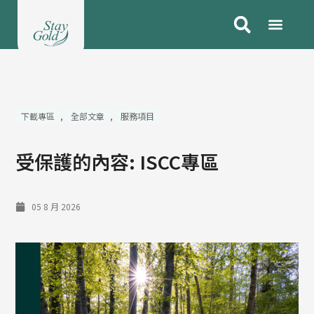
跳
至
主
要
內
容
下載專區
,
全部文章
,
服務項目
受保護的內容: ISCC專區
05 8 月 2026