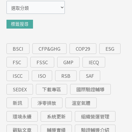
類
標籤搜尋
BSCI
CFP&GHG
COP29
ESG
FSC
FSSC
GMP
IECQ
ISCC
ISO
RSB
SAF
SEDEX
下載專區
國際驗證輔導
新訊
淨零排放
溫室氣體
環境永續
系統更新
組織營運管理
觀點文章
輔導實績
驗證輔導介紹