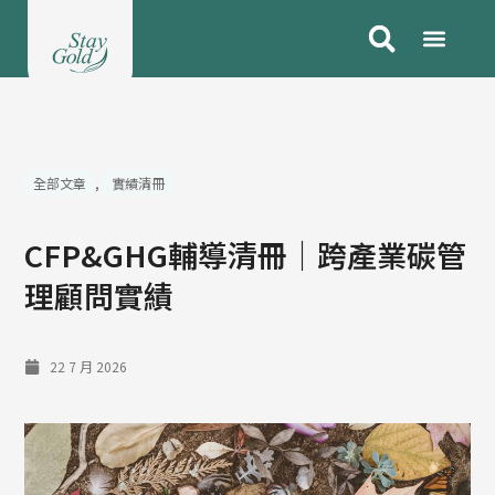
跳
至
主
要
內
容
全部文章
,
實績清冊
CFP&GHG輔導清冊｜跨產業碳管
理顧問實績
22 7 月 2026