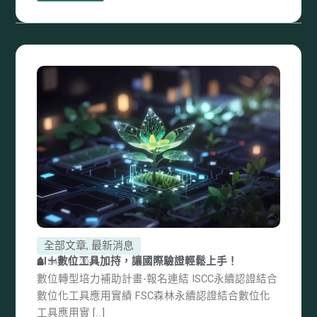
全部文章
,
最新消息
AI＋數位工具加持，讓國際驗證輕鬆上手！
24 9 月, 2025
數位轉型培力補助計畫-報名連結 ISCC永續認證結合
數位化工具應用實績 FSC森林永續認證結合數位化
工具應用實 […]