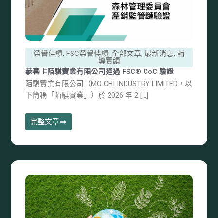
榮譽佳績
,
FSC榮譽佳績
,
全部文章
,
最新消息
,
輔
導實績
恭喜！陌騏實業有限公司通過 FSC® CoC 驗證
9 7 月, 2026
陌騏實業有限公司（MO CHI INDUSTRY LIMITED，以
下簡稱「陌騏實業」）於 2026 年 2 […]
完整文章