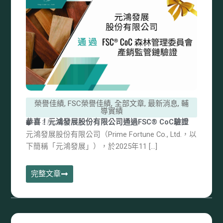
榮譽佳績
,
FSC榮譽佳績
,
全部文章
,
最新消息
,
輔
導實績
恭喜！元鴻發展股份有限公司通過FSC® CoC驗證
27 3 月, 2026
元鴻發展股份有限公司（Prime Fortune Co., Ltd.，以
下簡稱「元鴻發展」），於2025年11 […]
完整文章