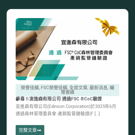
榮譽佳績
,
FSC榮譽佳績
,
全部文章
,
最新消息
,
輔
導實績
恭喜！宜進森有限公司 通過FSC ®CoC驗證
14 10 月, 2025
宜進森有限公司(Edinson Corporation)於2025年6月
通過森林管理委員會-產銷監管鏈驗證(F […]
完整文章