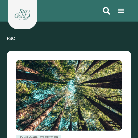
跳
至
主
要
內
FSC
容
Page
Page
Page