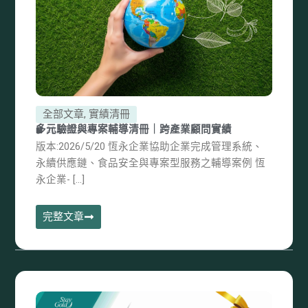
全部文章
,
實績清冊
多元驗證與專案輔導清冊｜跨產業顧問實績
20 5 月, 2026
版本:2026/5/20 恆永企業協助企業完成管理系統、
永續供應鏈、食品安全與專案型服務之輔導案例 恆
永企業- […]
完整文章