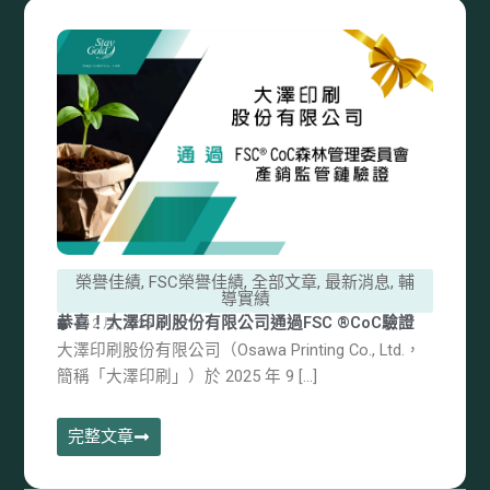
榮譽佳績
,
FSC榮譽佳績
,
全部文章
,
最新消息
,
輔
導實績
恭喜！大澤印刷股份有限公司通過FSC ®CoC驗證
4 12 月, 2025
大澤印刷股份有限公司（Osawa Printing Co., Ltd.，
簡稱「大澤印刷」）於 2025 年 9 […]
完整文章