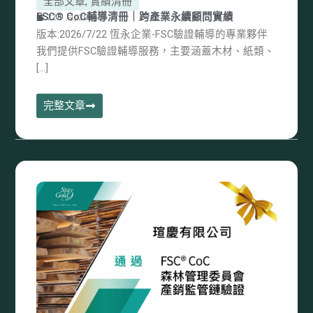
全部文章
,
實績清冊
FSC® CoC輔導清冊｜跨產業永續顧問實績
22 7 月, 2026
版本:2026/7/22 恆永企業-FSC驗證輔導的專業夥伴
我們提供FSC驗證輔導服務，主要涵蓋木材、紙類、
[…]
完整文章