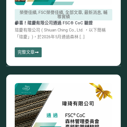
榮譽佳績
,
FSC榮譽佳績
,
全部文章
,
最新消息
,
輔
導實績
恭喜！瑄慶有限公司通過 FSC® CoC 驗證
11 7 月, 2026
瑄慶有限公司 ( Shiuan Ching Co., Ltd. ，以下簡稱
「瑄慶」)，於2026年5月通過森林 […]
完整文章