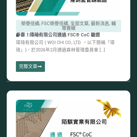
榮譽佳績
,
FSC榮譽佳績
,
全部文章
,
最新消息
,
輔
導實績
恭喜！瑋琦有限公司通過 FSC® CoC 驗證
9 7 月, 2026
瑋琦有限公司 ( WOI CHI CO., LTD. ，以下簡稱「瑋
琦」)，於2026年2月通過森林管理委員會 […]
完整文章