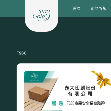
跳
首頁
關於恆永
至
主
要
內
容
FSSC