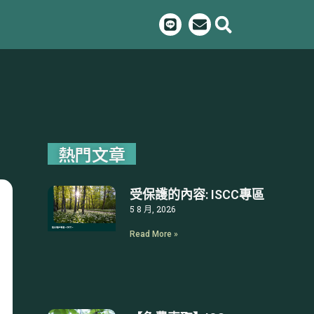
L
E
i
n
n
v
e
e
l
o
p
e
熱門文章
受保護的內容: ISCC專區
5 8 月, 2026
Read More »