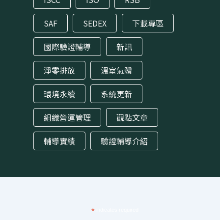
SAF
SEDEX
下載專區
國際驗證輔導
新訊
淨零排放
溫室氣體
環境永續
系統更新
組織營運管理
觀點文章
輔導實績
驗證輔導介紹
*
indicates required