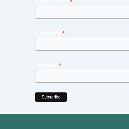
*
Email Address
*
First Name
*
Company