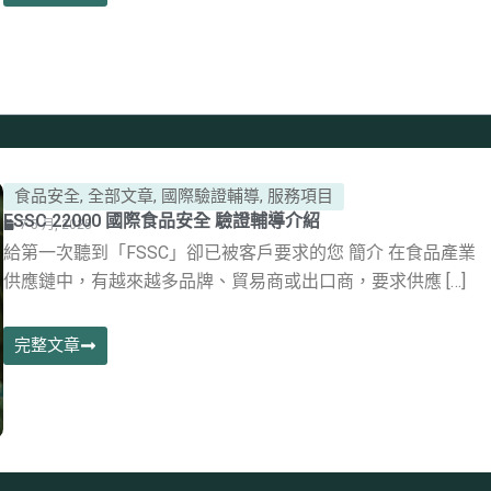
食品安全
,
全部文章
,
國際驗證輔導
,
服務項目
FSSC 22000 國際食品安全 驗證輔導介紹
7 5 月, 2025
給第一次聽到「FSSC」卻已被客戶要求的您 簡介 在食品產業
供應鏈中，有越來越多品牌、貿易商或出口商，要求供應 […]
完整文章