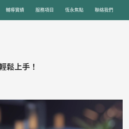
輔導實績
服務項目
恆永焦點
聯絡我們
證輕鬆上手！