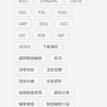
BSCI
CFP&GHG
COP29
ESG
FSC
FSSC
GMP
IECQ
ISCC
ISO
RSB
SAF
SEDEX
下載專區
國際驗證輔導
新訊
淨零排放
溫室氣體
環境永續
系統更新
組織營運管理
觀點文章
輔導實績
驗證輔導介紹