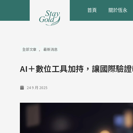
跳
首頁
關於恆永
至
主
要
內
容
全部文章
,
最新消息
AI＋數位工具加持，讓國際驗
24 9 月 2025