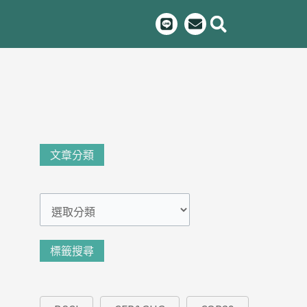
L
E
i
n
n
v
e
e
l
o
p
e
文
文章分類
章
分
類
標籤搜尋