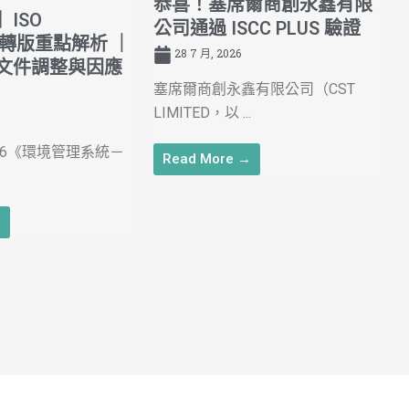
恭喜！塞席爾商創永鑫有限
ISO
公司通過 ISCC PLUS 驗證
026轉版重點解析 ｜
28 7 月, 2026
文件調整與因應
塞席爾商創永鑫有限公司（CST
LIMITED，以 ...
:2026《環境管理系統－
Read More →
→