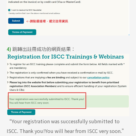
4)
跳轉出註冊成功的網頁結果：
“Your registration was successfully submitted to
ISCC. Thank you!You will hear from ISCC very soon.”