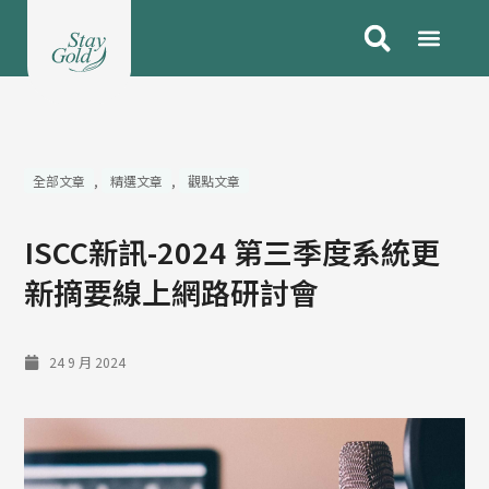
跳
至
主
要
內
容
全部文章
,
精選文章
,
觀點文章
ISCC新訊-2024 第三季度系統更
新摘要線上網路研討會
24 9 月 2024