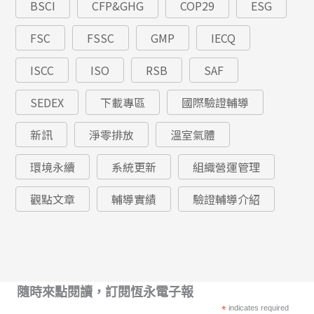
BSCI
CFP&GHG
COP29
ESG
FSC
FSSC
GMP
IECQ
ISCC
ISO
RSB
SAF
SEDEX
下載專區
國際驗證輔導
新訊
淨零排放
溫室氣體
環境永續
系統更新
組織營運管理
觀點文章
輔導實績
驗證輔導介紹
隨時來點閱讀，訂閱恆永電子報
*
indicates required