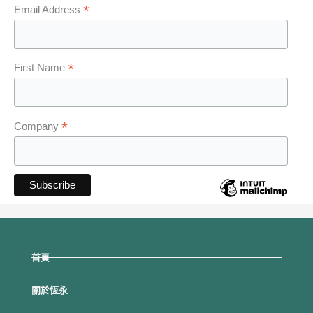
*
Email Address
*
First Name
*
Company
首頁
關於恆永