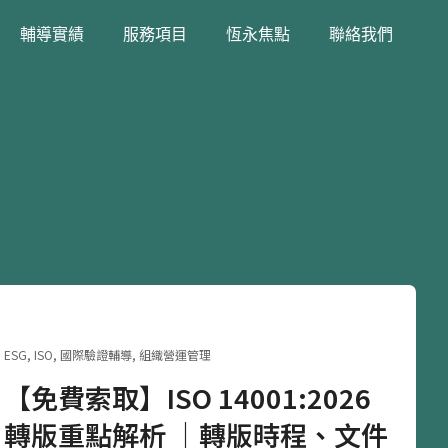
輔導實績
服務項目
恆永焦點
聯絡我們
ESG
,
ISO
,
國際驗證輔導
,
組織營運管理
【免費索取】ISO 14001:2026
轉版重點解析 ｜轉版時程、文件