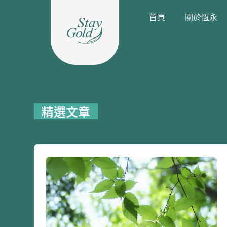
跳
首頁
關於恆永
至
主
要
內
容
精選文章