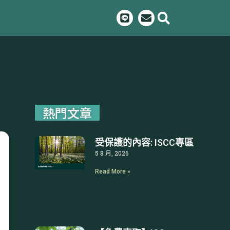
L
E
i
n
n
v
e
e
l
o
p
e
熱門文章
受保護的內容: ISCC專區
5 8 月, 2026
Read More »