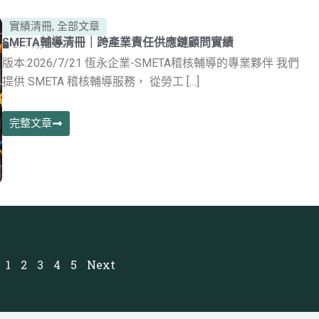
實績清冊
,
全部文章
SMETA輔導清冊｜跨產業責任供應鏈顧問實績
21 7 月, 2026
版本:2026/7/21 恆永企業-SMETA稽核輔導的專業夥伴 我們
提供 SMETA 稽核輔導服務， 從勞工 […]
完整文章
1
2
3
4
5
Next