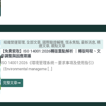
組織營運管理
,
全部文章
,
國際驗證輔導
,
恆永焦點
,
最新消息
,
精
選文章
,
觀點文章
【免費索取】ISO 14001:2026轉版重點解析 ｜轉版時程、文
件調整與因應建議
4 8 月, 2026
ISO 14001:2026《環境管理系統－要求事項及使用指引》
（Environmental manageme […]
完整文章