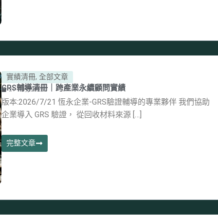
實績清冊
,
全部文章
GRS輔導清冊｜跨產業永續顧問實績
21 7 月, 2026
版本:2026/7/21 恆永企業-GRS驗證輔導的專業夥伴 我們協助
企業導入 GRS 驗證， 從回收材料來源 […]
完整文章