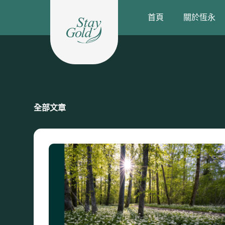
跳
首頁
關於恆永
至
主
要
內
容
全部文章