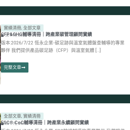
實績清冊
,
全部文章
CFP&GHG輔導清冊｜跨產業碳管理顧問實績
22 7 月, 2026
版本:2026/7/22 恆永企業-碳足跡與溫室氣體盤查輔導的專業
夥伴 我們提供產品碳足跡（CFP）與溫室氣體 […]
完整文章
全部文章
,
實績清冊
FSC® CoC輔導清冊｜跨產業永續顧問實績
22 7 月, 2026