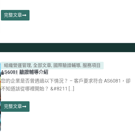
完整文章
組織營運管理
,
全部文章
,
國際驗證輔導
,
服務項目
AS6081 驗證輔導介紹
24 7 月, 2026
您的企業是否曾遇過以下情況？ – 客戶要求符合 AS6081，卻
不知道該從哪裡開始？ &#8211 […]
完整文章