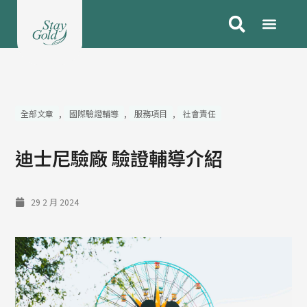
跳
至
主
要
內
容
全部文章
,
國際驗證輔導
,
服務項目
,
社會責任
迪士尼驗廠 驗證輔導介紹
29 2 月 2024