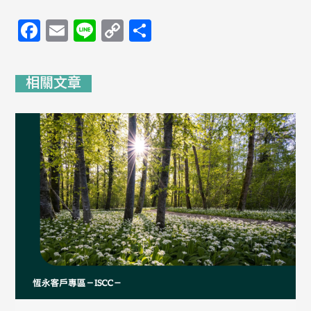
Facebook
Email
Line
Copy
分
Link
享
相關文章