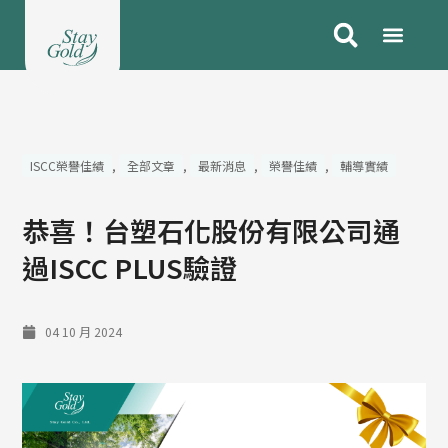
跳
至
主
要
內
容
ISCC榮譽佳績
,
全部文章
,
最新消息
,
榮譽佳績
,
輔導實績
恭喜！台塑石化股份有限公司通
過ISCC PLUS驗證
04 10 月 2024