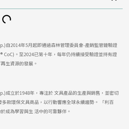
y Corp.)自2014年5月起即通過森林管理委員會-產銷監管鏈驗證
ustody, FSC® CoC)。至2024已第十年，每年仍持續接受驗證並持有證
可再生資源的發展。
y Corp.)成立於1948年，專注於 文具產品的生產與銷售，並密切
發多款環保文具商品，以行動響應全球永續趨勢。 「利百
於成為學習與生 活中的可靠夥伴。