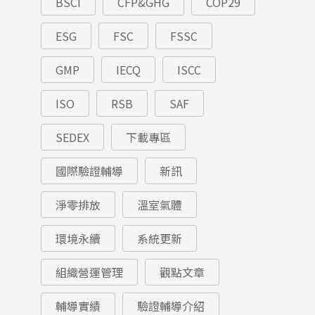
BSCI
CFP&GHG
COP29
ESG
FSC
FSSC
GMP
IECQ
ISCC
ISO
RSB
SAF
SEDEX
下載專區
國際驗證輔導
新訊
淨零排放
溫室氣體
環境永續
系統更新
組織營運管理
觀點文章
輔導實績
驗證輔導介紹