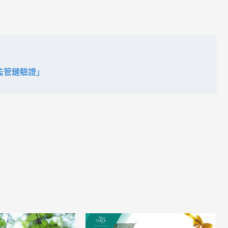
銷監管鏈驗證」