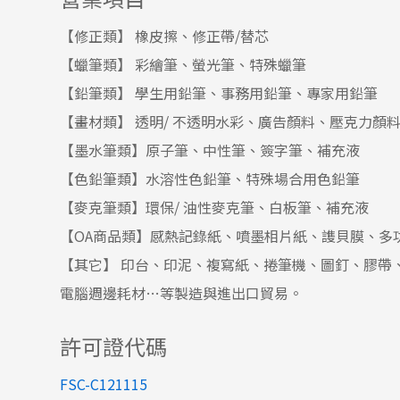
【修正類】 橡皮擦、修正帶/替芯
【蠟筆類】 彩繪筆、螢光筆、特殊蠟筆
【鉛筆類】 學生用鉛筆、事務用鉛筆、專家用鉛筆
【畫材類】 透明/ 不透明水彩、廣告顏料、壓克力顏
【墨水筆類】原子筆、中性筆、簽字筆、補充液
【色鉛筆類】水溶性色鉛筆、特殊場合用色鉛筆
【麥克筆類】環保/ 油性麥克筆、白板筆、補充液
【OA商品類】感熱記錄紙、噴墨相片紙、謢貝膜、多
【其它】 印台、印泥、複寫紙、捲筆機、圖釘、膠帶
電腦週邊耗材…等製造與進出口貿易。
許可證代碼
FSC-C121115