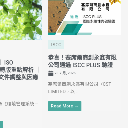
ISCC
恭喜！塞席爾商創永鑫有限
ISO
公司通過 ISCC PLUS 驗證
026轉版重點解析 ｜
28 7 月, 2026
文件調整與因應
塞席爾商創永鑫有限公司（CST
LIMITED，以 ...
:2026《環境管理系統－
Read More →
→