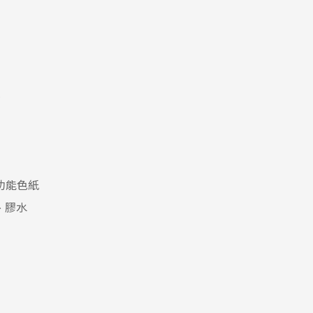
料
功能色紙
、膠水