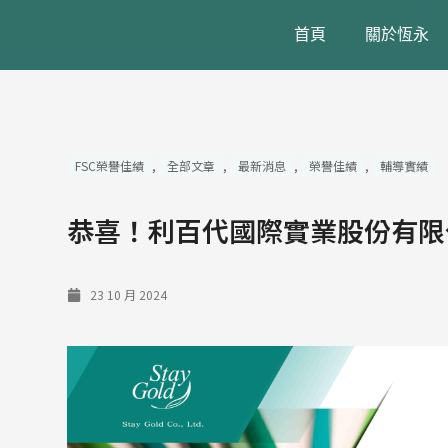
跳
首頁
關於恆永
至
主
要
內
容
FSC榮譽佳績
,
全部文章
,
最新消息
,
榮譽佳績
,
輔導實績
恭喜！利百代國際實業股份有限公司
23 10 月 2024