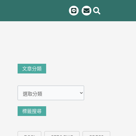
L
E
i
n
n
v
e
e
l
o
p
e
文
文章分類
章
分
類
標籤搜尋