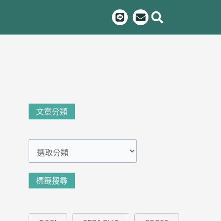
L
E
i
n
n
v
e
e
l
o
p
e
文
文章分類
章
分
類
標籤搜尋