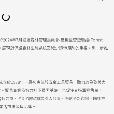
, Ltd.)於2024年7月通過森林管理委員會-產銷監管鏈驗證(Forest
y, FSC® CoC)。展現對保護森林生態系統及減少環境足跡的重視，進一步推
Co., Ltd.)成立於1978年，最初專注於五金工具貿易，致力於為歐美大
樑。貿易事業為特力打下穩固基礎，也促使其進軍零售業。
mp;Q特力屋，將DIY居家概念引入台灣，開創全新市場。隨後推
灣零售市場領導品牌。