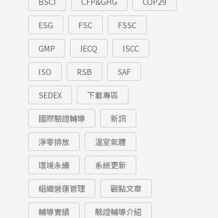
BSCI
CFP&GHG
COP29
ESG
FSC
FSSC
GMP
IECQ
ISCC
ISO
RSB
SAF
SEDEX
下載專區
國際驗證輔導
新訊
淨零排放
溫室氣體
環境永續
系統更新
組織營運管理
觀點文章
輔導實績
驗證輔導介紹