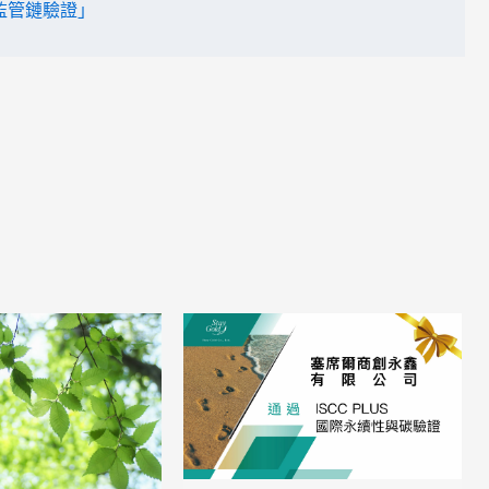
銷監管鏈驗證」