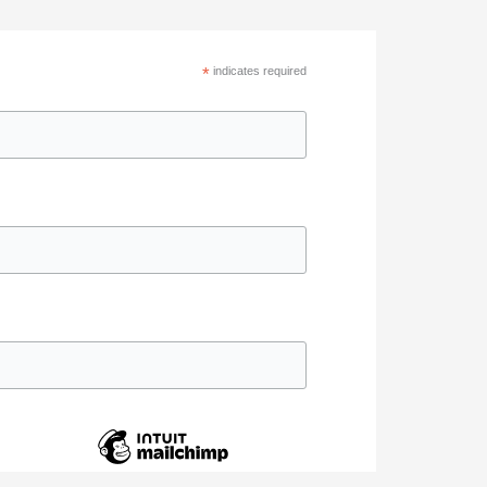
*
indicates required