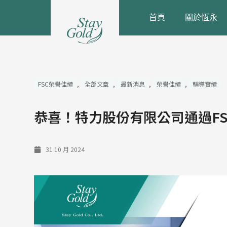
跳
首頁
關於恆永
至
主
要
內
容
FSC榮譽佳績
,
全部文章
,
最新消息
,
榮譽佳績
,
輔導實績
恭喜！特力股份有限公司通過FSC
31 10 月 2024