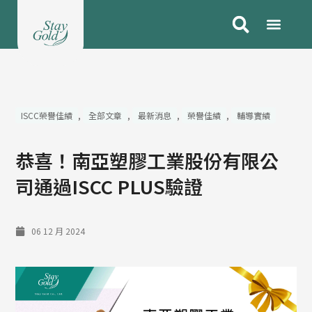
跳
至
主
要
內
容
ISCC榮譽佳績
,
全部文章
,
最新消息
,
榮譽佳績
,
輔導實績
恭喜！南亞塑膠工業股份有限公
司通過ISCC PLUS驗證
06 12 月 2024