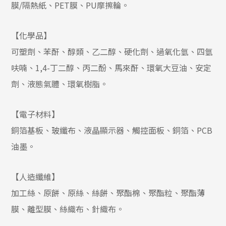
膜/隔熱紙、PET膜、PU摩擦輪。
【化學品】
可塑劑、苯酐、醇類、乙二醇、硬化劑、過氧化氫、四氫
呋喃、1,4-丁二醇、丙二酚、馬來酐、環氧大豆油、安定
劑、液態氣體、環氧樹脂。
【電子材料】
銅箔基板、玻纖布、液晶顯示器、觸控面板、銅箔、PCB
油墨。
【人造纖維】
加工絲、原餅、原絲、絲餅、聚酯棉、聚酯粒、聚酯薄
膜、離型膜、絲織布、針織布。