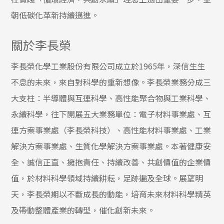
朝低碳化革新持續邁進。
關於李長榮
李長榮化學工業股份有限公司成立於
1965
年，
深信生生
不息的未來，來自對科學的重新想像。
李長榮業務分成三
大支柱：半導體與互連科學、
高性能聚合物與工業科學、
永續科學，往下開展五大業務單位：
電子材料事業處、互
連方案事業處（李長榮科技）、
高性能材料事業處、工業
解決方案事業處、
生質化學解決方案事業處。本著健康安
全、誠信正直、擁抱責任、
持續改善、共創價值的企業價
值，於材料科學領域持續耕耘，
足跡遍及全球。展望明
天，李長榮期以不斷成長的動能，
培育未來材料科學精英
及帶動整體產業的轉型，催化創新未來。