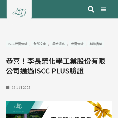
跳
至
主
要
內
容
ISCC榮譽佳績
,
全部文章
,
最新消息
,
榮譽佳績
,
輔導實績
恭喜！李長榮化學工業股份有限
公司通過ISCC PLUS驗證
16 1 月 2025