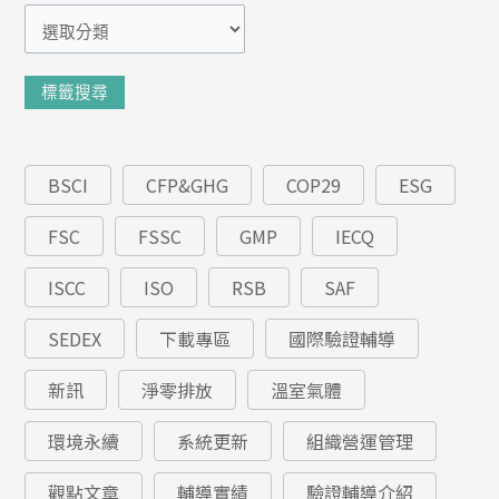
類
標籤搜尋
BSCI
CFP&GHG
COP29
ESG
FSC
FSSC
GMP
IECQ
ISCC
ISO
RSB
SAF
SEDEX
下載專區
國際驗證輔導
新訊
淨零排放
溫室氣體
環境永續
系統更新
組織營運管理
觀點文章
輔導實績
驗證輔導介紹