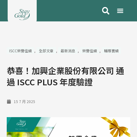
跳
至
主
要
內
容
ISCC榮譽佳績
,
全部文章
,
最新消息
,
榮譽佳績
,
輔導實績
恭喜！加興企業股份有限公司 通
過 ISCC PLUS 年度驗證
15 7 月 2025