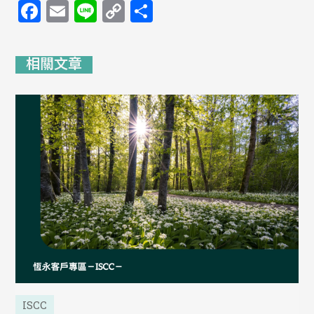
Facebook
Email
Line
Copy
分
Link
享
相關文章
ISCC