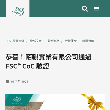
跳
至
主
要
內
容
FSC榮譽佳績
,
全部文章
,
最新消息
,
榮譽佳績
,
輔導實績
恭喜！陌騏實業有限公司通過
FSC® CoC 驗證
09 7 月 2026