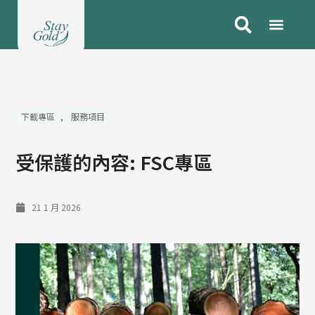
跳
至
主
要
內
容
下載專區
,
服務項目
受保護的內容: FSC專區
21 1 月 2026