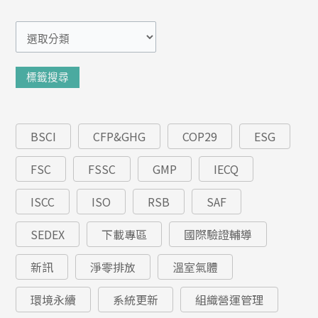
分
類
標籤搜尋
BSCI
CFP&GHG
COP29
ESG
FSC
FSSC
GMP
IECQ
ISCC
ISO
RSB
SAF
SEDEX
下載專區
國際驗證輔導
新訊
淨零排放
溫室氣體
環境永續
系統更新
組織營運管理