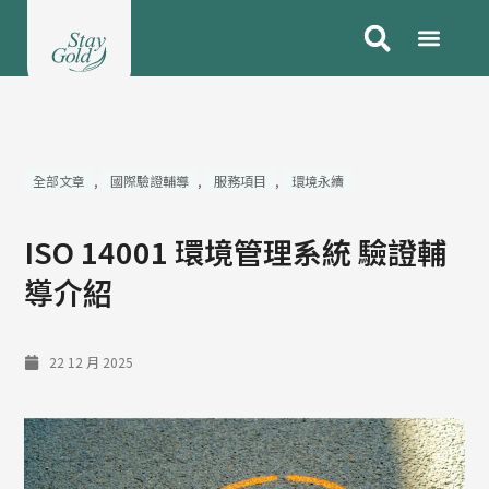
跳
至
主
要
內
容
全部文章
,
國際驗證輔導
,
服務項目
,
環境永續
ISO 14001 環境管理系統 驗證輔
導介紹
22 12 月 2025