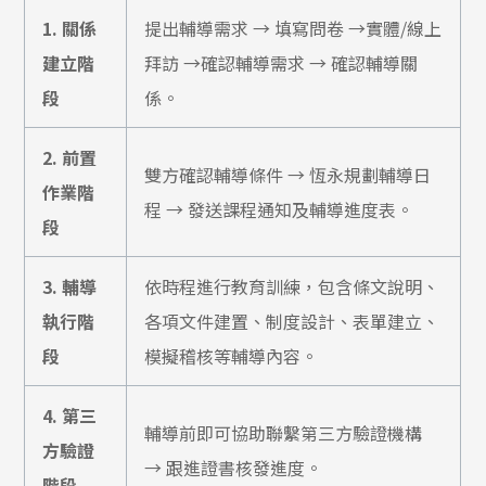
1.
關係
提出輔導需求
→
填寫問卷
→
實體
/
線上
建立階
拜訪
→
確認輔導需求
→
確認輔導關
段
係。
2.
前置
雙方確認輔導條件
→
恆永規劃輔導日
作業階
程
→
發送課程通知及輔導進度表。
段
3.
輔導
依時程進行教育訓練，包含條文說明、
執行階
各項文件建置、制度設計、表單建立、
段
模擬稽核等輔導內容。
4.
第三
輔導前即可協助聯繫第三方驗證機構
方驗證
→
跟進證書核發進度。
階段