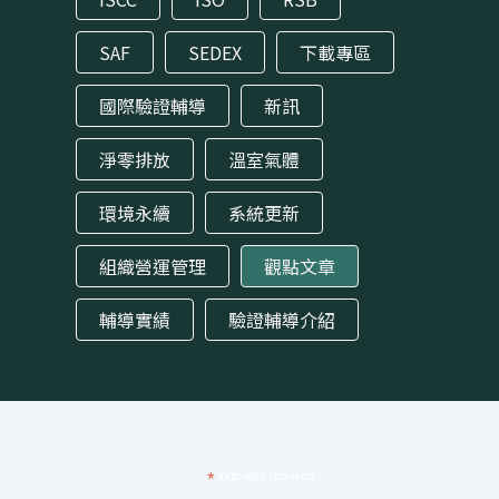
SAF
SEDEX
下載專區
國際驗證輔導
新訊
淨零排放
溫室氣體
環境永續
系統更新
組織營運管理
觀點文章
輔導實績
驗證輔導介紹
*
indicates required