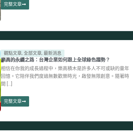
完整文章
觀點文章
,
全部文章
,
最新消息
樂高的永續之路：台灣企業如何跟上全球綠色趨勢？
6 12 月, 2024
相信在你我的成長過程中，樂高積木是許多人不可或缺的童年
回憶。它陪伴我們度過無數歡樂時光，啟發無限創意。隨著時
間 […]
完整文章