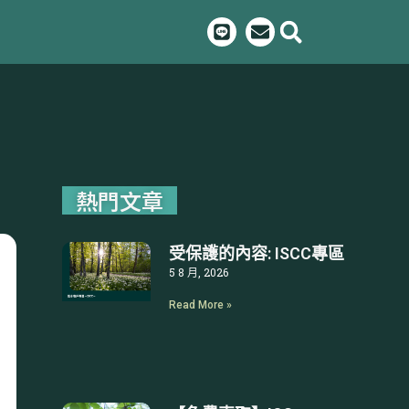
L
E
i
n
n
v
e
e
l
o
p
e
熱門文章
受保護的內容: ISCC專區
5 8 月, 2026
Read More »