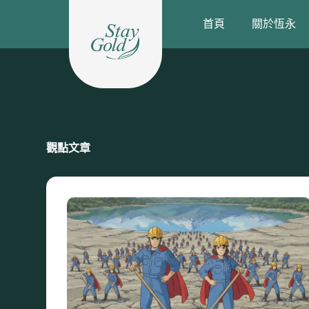
跳
首頁
關於恆永
至
主
要
內
容
觀點文章