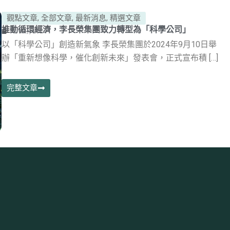
觀點文章
,
全部文章
,
最新消息
,
精選文章
推動循環經濟，李長榮集團致力轉型為「科學公司」
13 9 月, 2024
以「科學公司」創造新氣象 李長榮集團於2024年9月10日舉
辦「重新想像科學，催化創新未來」發表會，正式宣布積 […]
完整文章