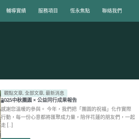
輔導實績
服務項目
恆永焦點
聯絡我們
觀點文章
,
全部文章
,
最新消息
2025中秋團圓 × 公益同行成果報告
15 10 月, 2025
感謝您溫暖的參與。 今年，我們把「團圓的祝福」化作實際
行動，每一份心意都將匯聚成力量，陪伴花蓮的朋友們，一起
走 […]