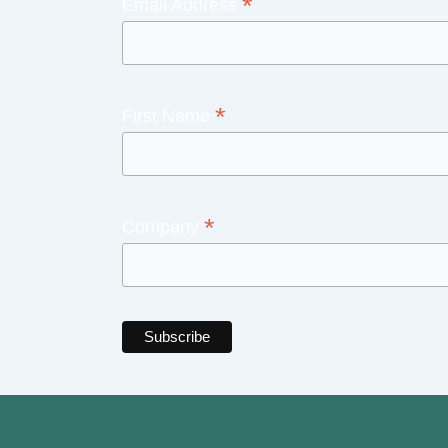
*
Email Address
*
First Name
*
Company