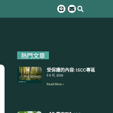
L
E
i
n
n
v
e
e
l
o
p
e
熱門文章
受保護的內容: ISCC專區
5 8 月, 2026
Read More »