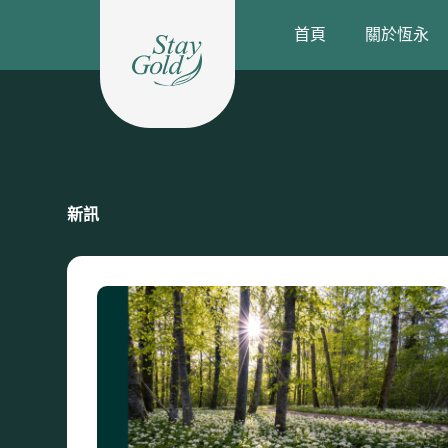
跳
首頁
關於恆永
至
主
要
內
容
新訊