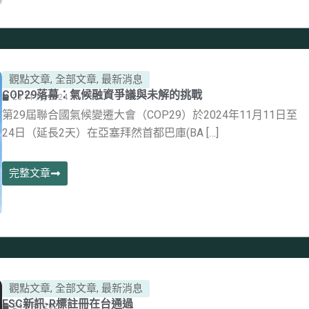
觀點文章
,
全部文章
,
最新消息
COP29落幕：氣候融資爭議與未解的挑戰
28 11 月, 2024
第29屆聯合國氣候變遷大會（COP29）於2024年11月11日至
24日（延長2天）在亞塞拜然首都巴庫(BA […]
完整文章
觀點文章
,
全部文章
,
最新消息
FSC新訊-R標註冊在台通過
24 5 月, 2024