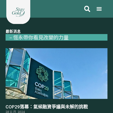
跳
至
主
要
內
最新消息
容
– 恆永帶你看見改變的力量
Page
Page
Page
Page
Page
Page
Page
COP29落幕：氣候融資爭議與未解的挑戰
28 11 月, 2024